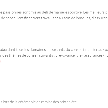
es passionnés sont mis au défi de manière sportive. Les meilleurs p
é de conseillers financiers travaillant au sein de banques, d’assura
 abordant tous les domaines importants du conseil financier aux par
our des thèmes de conseil suivants : prévoyance (vie), assurances 
i
.
lors de la cérémonie de remise des prix en été.