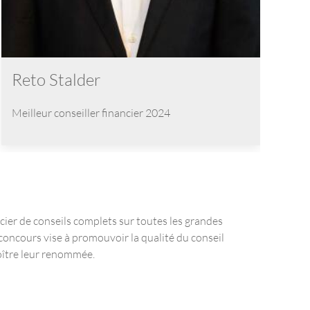
Reto Stalder
Meilleur conseiller financier
2024
icier de conseils complets sur toutes les grandes
 concours vise à promouvoir la qualité du conseil
roître leur renommée.