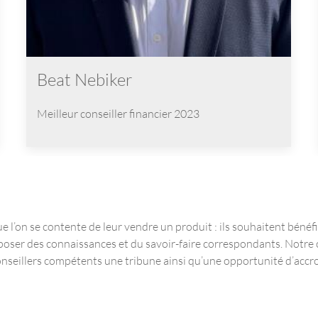
Beat Nebiker
Meilleur conseiller financier
2023
 l’on se contente de leur vendre un produit : ils souhaitent bénéf
isposer des connaissances et du savoir-faire correspondants. Notre
 conseillers compétents une tribune ainsi qu’une opportunité d’acc